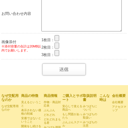
お問い合わせ内容
1枚目：
画像添付
※添付容量の合計は20MB以
2枚目：
内でお願いします。
3枚目：
なぜ交配用
商品の特徴
商品情報
ご購入とサポ
取扱説明
こんな
会社概要
なのか
ート
書
時は
見えるというこ
作物・商品対
会社概要
と
応表
なぜ交配専用
安心して使える
みつばちに
アクセスマ
なのか
商品へ
ついて
表示されない価
ぶんぶん
ップ
格の削減
もし問題があっ
みつばちの
どれどれ
たら
取扱い
安価ではないと
どれどれまも
いうこと
ぶんぶんスクー
みつばちの
る君
ル
注意
開発をし続ける
みつばち誘因